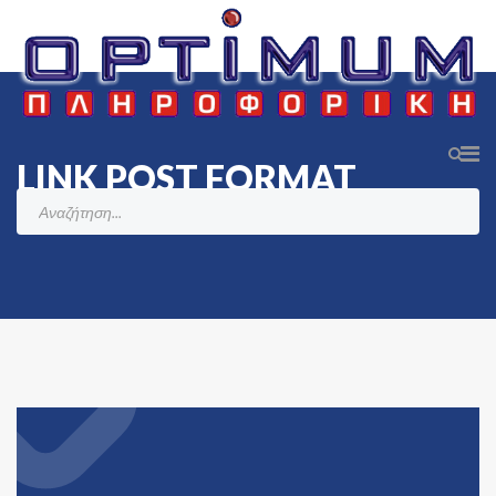
LINK POST FORMAT
Αρχική
News & Blog
Post Formats
Link Post Format