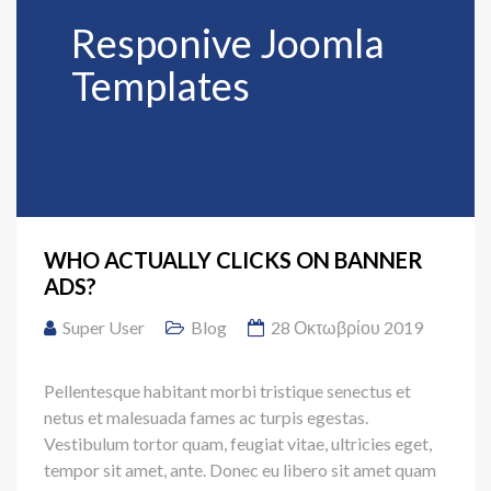
Responive Joomla
Templates
WHO ACTUALLY CLICKS ON BANNER
ADS?
Super User
Blog
28 Οκτωβρίου 2019
Pellentesque habitant morbi tristique senectus et
netus et malesuada fames ac turpis egestas.
Vestibulum tortor quam, feugiat vitae, ultricies eget,
tempor sit amet, ante. Donec eu libero sit amet quam